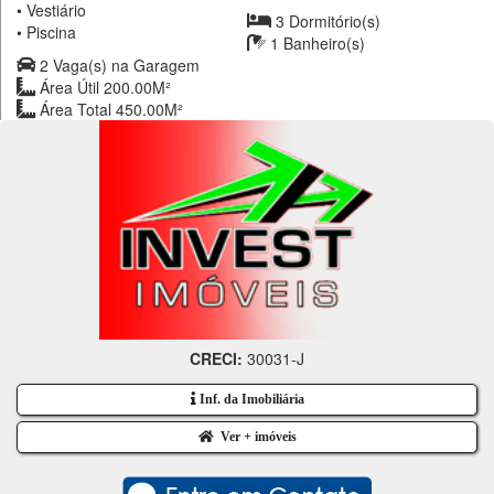
•
Vestiário
3 Dormitório(s)
•
Piscina
1 Banheiro(s)
2 Vaga(s) na Garagem
Área Útil 200.00M²
Área Total 450.00M²
CRECI:
30031-J
Inf. da Imobiliária
Ver + imóveis