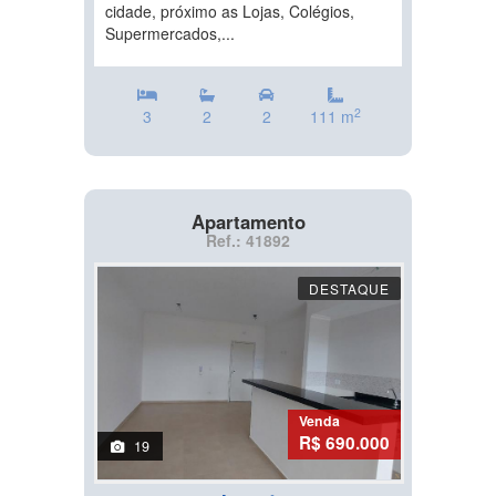
cidade, próximo as Lojas, Colégios,
Supermercados,...
2
3
2
2
111 m
Apartamento
Ref.: 41892
DESTAQUE
Venda
R$ 690.000
19