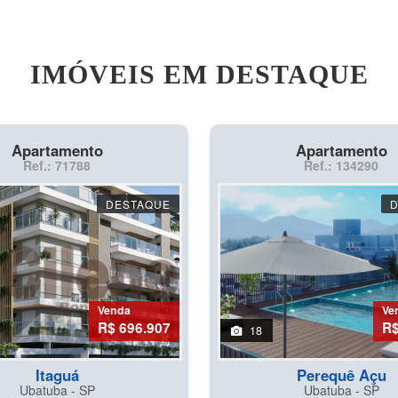
IMÓVEIS EM DESTAQUE
Apartamento
Apartamento
Ref.: 71788
Ref.: 134290
DESTAQUE
Venda
Ve
R$ 696.907
R$
18
Itaguá
Perequê Açu
Ubatuba - SP
Ubatuba - SP