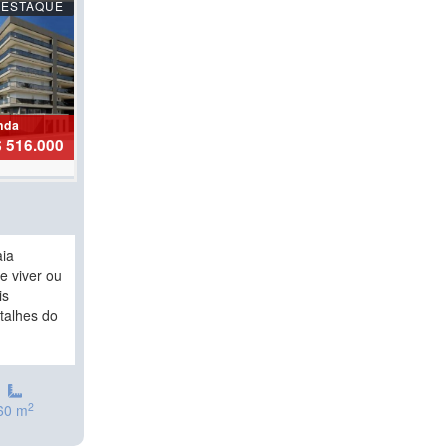
DESTAQUE
nda
 516.000
aia
e viver ou
is
etalhes do
2
60 m