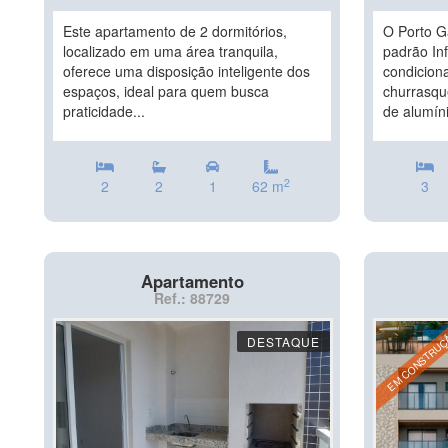
Este apartamento de 2 dormitórios,
O Porto G
localizado em uma área tranquila,
padrão Inf
oferece uma disposição inteligente dos
condiciona
espaços, ideal para quem busca
churrasqu
praticidade...
de alumíni
2
2
2
1
62 m
3
Apartamento
Ref.: 88729
EM CONSTRU
DESTAQUE