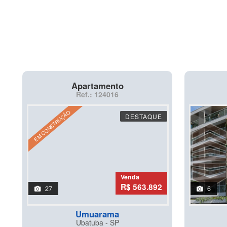
Apartamento
Ref.: 124016
EM CONSTRUÇÃO
DESTAQUE
Venda
R$ 563.892
27
6
Umuarama
Ubatuba - SP