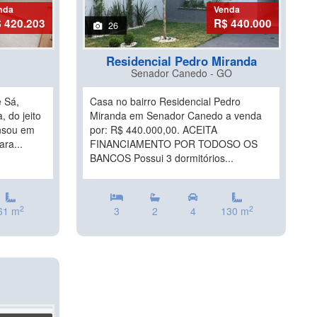
nda
Venda
 420.203
R$ 440.000
26
Residencial Pedro Miranda
Senador Canedo - GO
 Sá,
Casa no bairro Residencial Pedro
, do jeito
Miranda em Senador Canedo a venda
ensou em
por: R$ 440.000,00. ACEITA
ara...
FINANCIAMENTO POR TODOSO OS
BANCOS Possui 3 dormitórios...
2
2
61 m
3
2
4
130 m