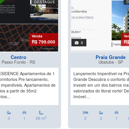
DESTAQUE
Venda
Ve
R$ 799.000
R$
8
Centro
Praia Grande
Passo Fundo - RS
Ubatuba - SP
SIDENCE Apartamentos de 1
Lançamento Imperdível na Pr
ormitorios Pre-lancamento,
Grande Descubra o conforto d
 imperdíveis, Apartamentos de
investir em um dos bairros ma
ios a partir de 35m2
valorizados do litoral norte! D
tos...
Imóvel:...
2
3
1
68 m
2
2
1