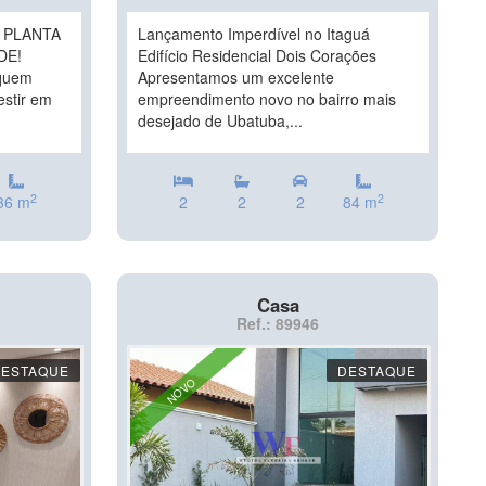
 PLANTA
Lançamento Imperdível no Itaguá
DE!
Edifício Residencial Dois Corações
 quem
Apresentamos um excelente
estir em
empreendimento novo no bairro mais
desejado de Ubatuba,...
2
2
36 m
2
2
2
84 m
Casa
Ref.: 89946
DESTAQUE
DESTAQUE
NOVO