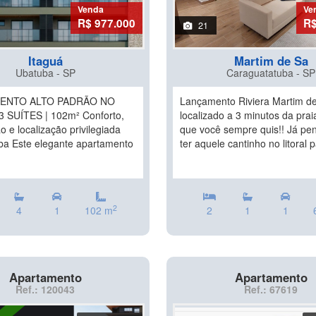
Venda
Ve
R$ 977.000
R$
21
Itaguá
Martim de Sa
Ubatuba - SP
Caraguatatuba - SP
ENTO ALTO PADRÃO NO
Lançamento Riviera Martim de
3 SUÍTES | 102m² Conforto,
localizado a 3 minutos da praia
ão e localização privilegiada
que você sempre quis!! Já p
a Este elegante apartamento
ter aquele cantinho no litoral p
2
4
1
102 m
2
1
1
Apartamento
Apartamento
Ref.: 120043
Ref.: 67619