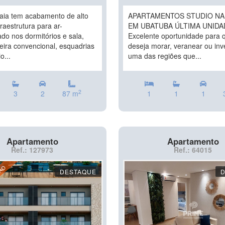
aia tem acabamento de alto
APARTAMENTOS STUDIO NA
raestrutura para ar-
EM UBATUBA ÚLTIMA UNIDA
do nos dormitórios e sala,
Excelente oportunidade para
eira convencional, esquadrias
deseja morar, veranear ou inv
o...
uma das regiões que...
2
3
2
87 m
1
1
1
Apartamento
Apartamento
Ref.: 127973
Ref.: 64015
ÇÃO
DESTAQUE