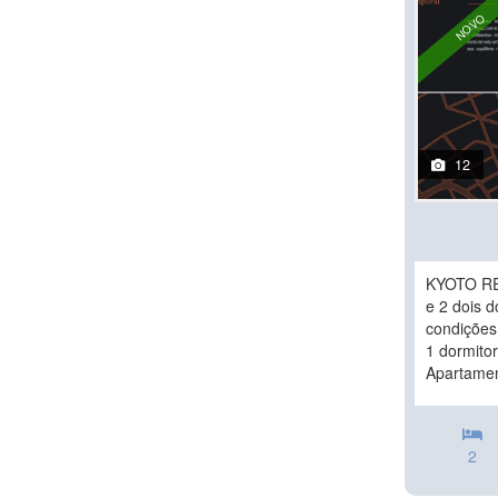
NOVO
12
KYOTO RE
e 2 dois d
condições
1 dormitor
Apartamen
2