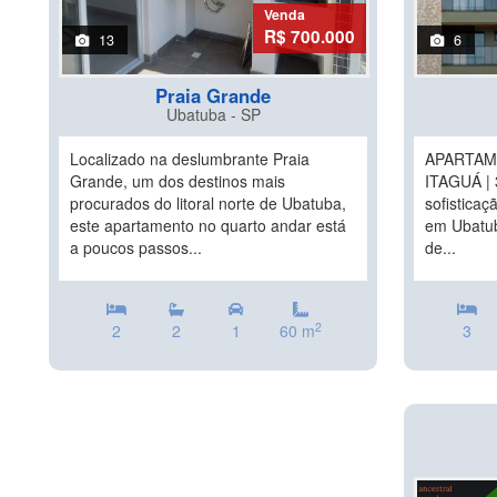
Venda
R$ 700.000
13
6
Praia Grande
Ubatuba - SP
Localizado na deslumbrante Praia
APARTAM
Grande, um dos destinos mais
ITAGUÁ | 
procurados do litoral norte de Ubatuba,
sofisticaç
este apartamento no quarto andar está
em Ubatub
a poucos passos...
de...
2
2
2
1
60 m
3