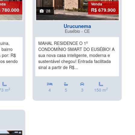
nda
Venda
 780.000
R$ 679.900
28
Urucunema
Eusébio - CE
uina,
MAHAL RESIDENCE O 1º
 bairro
CONDOMÍNIO SMART DO EUSÉBIO! A
 por: R$
sua nova casa inteligente, moderna e
ios sendo
sustentável chegou! Entrada facilitada
sinal a partir de R$...
2
2
73 m
4
5
3
150 m