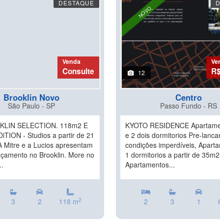
DESTAQUE
NOVO
Venda
Ve
Consulte
R$
12
Brooklin Novo
Centro
São Paulo - SP
Passo Fundo - RS
KLIN SELECTION. 118m2 E
KYOTO RESIDENCE Apartame
iTION - Studios a partir de 21
e 2 dois dormitorios Pre-lanc
A Mitre e a Lucios apresentam
condições imperdíveis, Apart
nçamento no Brooklin. More no
1 dormitorios a partir de 35m2
..
Apartamentos...
2
3
2
118 m
2
3
1