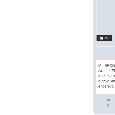
29
ML BROO
84m2 e ED
a 25 m2. 
o novo la
endereço.
3