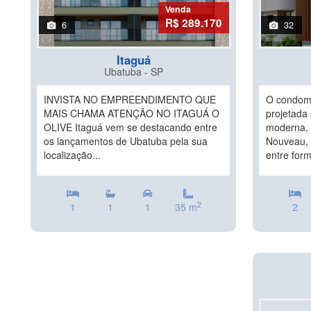
Venda
R$ 289.170
6
32
Itaguá
Ubatuba - SP
INVISTA NO EMPREENDIMENTO QUE
O condom
MAIS CHAMA ATENÇÃO NO ITAGUÁ O
projetada
OLIVE Itaguá vem se destacando entre
moderna, i
os lançamentos de Ubatuba pela sua
Nouveau, 
localização...
entre form
2
1
1
1
35 m
2