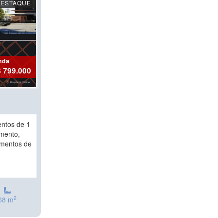
DESTAQUE
nda
 799.000
ntos de 1
amento,
amentos de
2
68 m