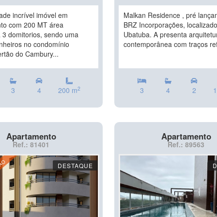
ade incrível imóvel em
Malkan Residence , pré lança
to com 200 MT área
BRZ Incorporações, localizado
a 3 domitorios, sendo uma
Ubatuba. A presenta arquitetu
anheiros no condomínio
contemporânea com traços ref
ertão do Cambury...
2
3
4
200 m
3
4
2
1
Apartamento
Apartamento
Ref.: 81401
Ref.: 89563
ÇÃO
DESTAQUE