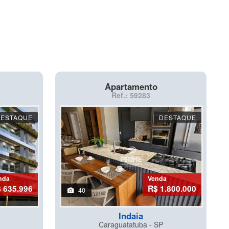
Apartamento
Ref.: 59283
DESTAQUE
DESTAQUE
nda
Venda
 635.996
R$ 1.800.000
40
Indaia
Caraguatatuba - SP