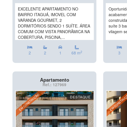
EXCELENTE APARTAMENTO NO
Oportunid
BAIRRO ITAGUÁ, IMOVEL COM
acabamen
VARANDA GOURMET, 2
construid
DORMITÓRIOS SENDO 1 SUÍTE. ÁREA
suíte 3 b
COMUM COM VISTA PANORÂMICA NA
vilagem s
COBERTURA, PISCINA,...
2
2
2
1
68 m
3
Apartamento
Ref.: 127969
EM CONSTRUÇÃO
EM CONSTRU
DESTAQUE