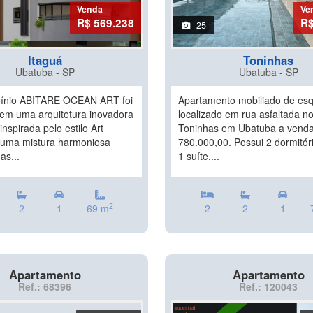
Venda
Ve
R$ 569.238
R$
25
Itaguá
Toninhas
Ubatuba - SP
Ubatuba - SP
ínio ABITARE OCEAN ART foi
Apartamento mobiliado de esq
 em uma arquitetura inovadora
localizado em rua asfaltada no
nspirada pelo estilo Art
Toninhas em Ubatuba a venda
uma mistura harmoniosa
780.000,00. Possui 2 dormitór
as...
1 suíte,...
2
2
1
69 m
2
2
1
Apartamento
Apartamento
Ref.: 68396
Ref.: 120043