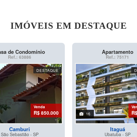
IMÓVEIS EM DESTAQUE
sa de Condomínio
Apartamento
Ref.: 63886
Ref.: 75171
DESTAQUE
Venda
Ve
R$ 850.000
R$
16
Camburi
Itaguá
São Sebastião - SP
Ubatuba - SP