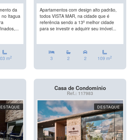
mento da
Apartamentos com design alto padrão,
 no Itagua
todos VISTA MAR, na cidade que é
ra
referência sendo a 13º melhor cidade
inados,...
para se investir e adquirir seu imóvel...
2
2
03 m
3
2
2
109 m
Casa de Condomínio
Ref.: 117983
DESTAQUE
DESTAQUE