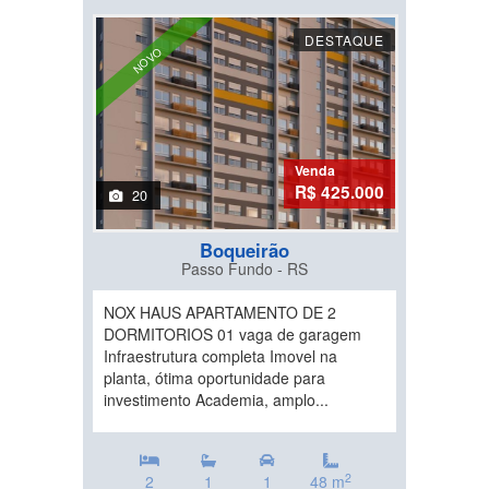
DESTAQUE
NOVO
Venda
R$ 425.000
20
Boqueirão
Passo Fundo - RS
NOX HAUS APARTAMENTO DE 2
DORMITORIOS 01 vaga de garagem
Infraestrutura completa Imovel na
planta, ótima oportunidade para
investimento Academia, amplo...
2
2
1
1
48 m