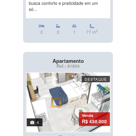
busca conforto e praticidade em um
só...
2
2
2
1
77 m
Apartamento
Ref.: 81824
DESTAQUE
Venda
R$ 450.000
4