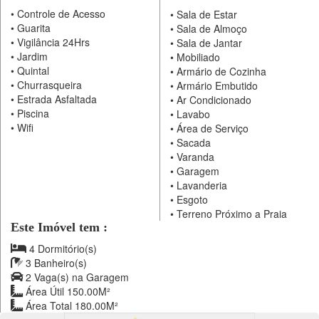
•
Controle de Acesso
•
Sala de Estar
•
Guarita
•
Sala de Almoço
•
Vigilância 24Hrs
•
Sala de Jantar
•
Jardim
•
Mobiliado
•
Quintal
•
Armário de Cozinha
•
Churrasqueira
•
Armário Embutido
•
Estrada Asfaltada
•
Ar Condicionado
•
Piscina
•
Lavabo
•
Wifi
•
Área de Serviço
•
Sacada
•
Varanda
•
Garagem
•
Lavanderia
•
Esgoto
•
Terreno Próximo a Praia
Este Imóvel tem :
4 Dormitório(s)
3 Banheiro(s)
2 Vaga(s) na Garagem
Área Útil 150.00M²
Área Total 180.00M²