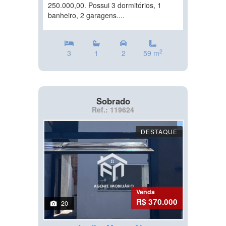
250.000,00. Possui 3 dormitórios, 1
banheiro, 2 garagens....
2
3
1
2
59 m
Sobrado
Ref.: 119624
DESTAQUE
Venda
R$ 370.000
20