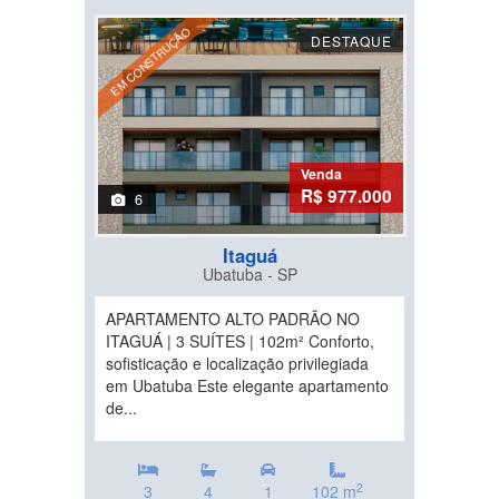
EM CONSTRUÇÃO
DESTAQUE
Venda
R$ 977.000
6
Itaguá
Ubatuba - SP
APARTAMENTO ALTO PADRÃO NO
ITAGUÁ | 3 SUÍTES | 102m² Conforto,
sofisticação e localização privilegiada
em Ubatuba Este elegante apartamento
de...
2
3
4
1
102 m