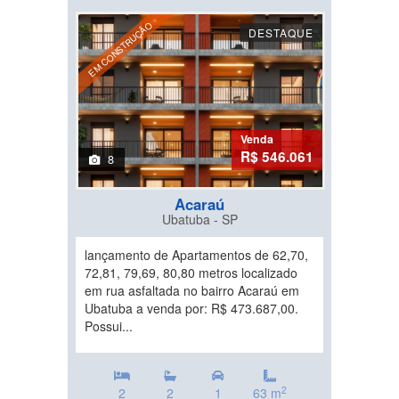
EM CONSTRUÇÃO
DESTAQUE
Venda
R$ 546.061
8
Acaraú
Ubatuba - SP
lançamento de Apartamentos de 62,70,
72,81, 79,69, 80,80 metros localizado
em rua asfaltada no bairro Acaraú em
Ubatuba a venda por: R$ 473.687,00.
Possui...
2
2
2
1
63 m