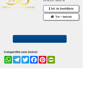
Inf. da Imobiliária
Ver + imóveis
Compartilhe este imóvel:
WhatsApp
Telegram
Twitter
Facebook
Pinterest
PrintFriendly