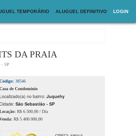
UGUEL TEMPORÁRIO
ALUGUEL DEFINITIVO
LOGIN
TS DA PRAIA
 - SP
Código:
38546
Casa de Condomínio
calizado(a) no bairro:
Juquehy
idade:
São Sebastião - SP
Locação:
R$ 6.500,00 / Dia
Venda:
R$ 5.400.000,00
CRECI: 68912