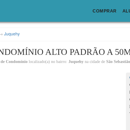
COMPRAR
AL
→
Juquehy
NDOMÍNIO ALTO PADRÃO A 50M
 de Condomínio
localizado(a) no bairro:
Juquehy
na cidade de
São Sebastião
Lo
C