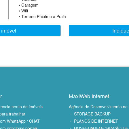
•
Garagem
•
Wifi
•
Terreno Próximo a Praia
 imóvel
Indiqu
r
MaxiWeb Internet
renciamento de imóveis
Agência de Desenvolvimento na
para trabalhar
・ STORAGE BACKUP
com WhatsApp / CHAT
・ PLANOS DE INTERNET
om principais portais
・ HOSPEDAGEM/CRIAÇÃO DE 