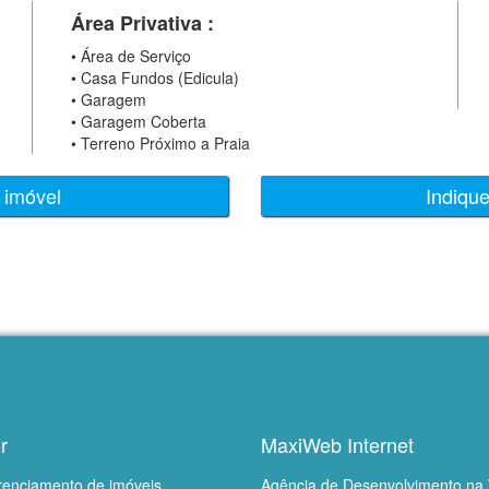
Área Privativa :
•
Área de Serviço
•
Casa Fundos (Edicula)
•
Garagem
•
Garagem Coberta
•
Terreno Próximo a Praia
 imóvel
Indiqu
r
MaxiWeb Internet
renciamento de imóveis
Agência de Desenvolvimento na