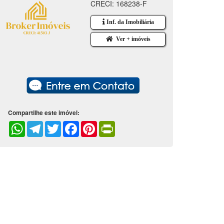
CRECI: 168238-F
Inf. da Imobiliária
Ver + imóveis
Compartilhe este imóvel:
WhatsApp
Telegram
Twitter
Facebook
Pinterest
PrintFriendly