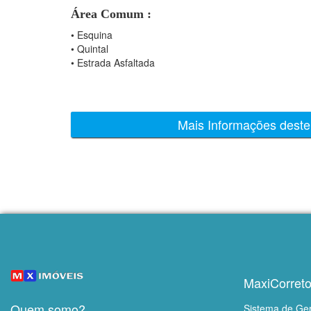
Área Comum :
•
Esquina
•
Quintal
•
Estrada Asfaltada
Mais Informações deste
MaxiCorreto
Quem somo?
Sistema de Ge