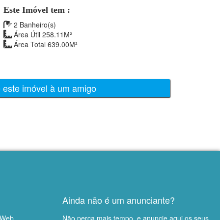
Este Imóvel tem :
2 Banheiro(s)
Área Útil 258.11M²
Área Total 639.00M²
e este imóvel à um amigo
Ainda não é um anunciante?
 Web
Não perca mais tempo, e anuncie aqui os seus