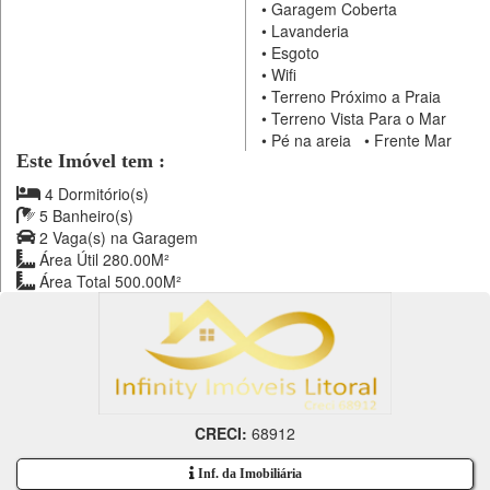
•
Garagem Coberta
•
Lavanderia
•
Esgoto
•
Wifi
•
Terreno Próximo a Praia
•
Terreno Vista Para o Mar
•
Pé na areia
•
Frente Mar
Este Imóvel tem :
4 Dormitório(s)
5 Banheiro(s)
2 Vaga(s) na Garagem
Área Útil 280.00M²
Área Total 500.00M²
CRECI:
68912
Inf. da Imobiliária