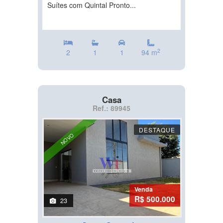
Suítes com Quintal Pronto...
2
2
1
1
94 m
Casa
Ref.: 89945
DESTAQUE
NOVO
Venda
R$ 500.000
23