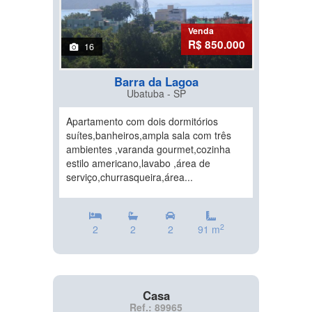
Venda
R$ 850.000
16
Barra da Lagoa
Ubatuba - SP
Apartamento com dois dormitórios
suítes,banheiros,ampla sala com três
ambientes ,varanda gourmet,cozinha
estilo americano,lavabo ,área de
serviço,churrasqueira,área...
2
2
2
2
91 m
Casa
Ref.: 89965