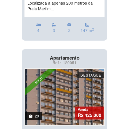
Localizada a apenas 200 metros da
Praia Martim...
2
4
3
2
147 m
Apartamento
Ref.: 120051
DESTAQUE
NOVO
Venda
R$ 425.000
20