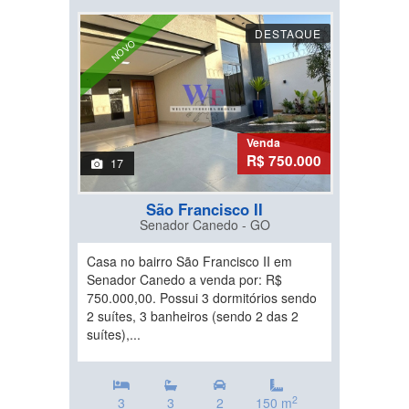
DESTAQUE
NOVO
Venda
R$ 750.000
17
São Francisco II
Senador Canedo - GO
Casa no bairro São Francisco II em
Senador Canedo a venda por: R$
750.000,00. Possui 3 dormitórios sendo
2 suítes, 3 banheiros (sendo 2 das 2
suítes),...
2
3
3
2
150 m