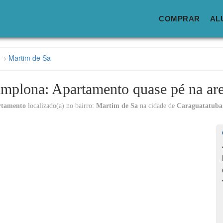
COMPRAR
AL
→
Martim de Sa
plona: Apartamento quase pé na are
rtamento
localizado(a) no bairro:
Martim de Sa
na cidade de
Caraguatatuba
Lo
C