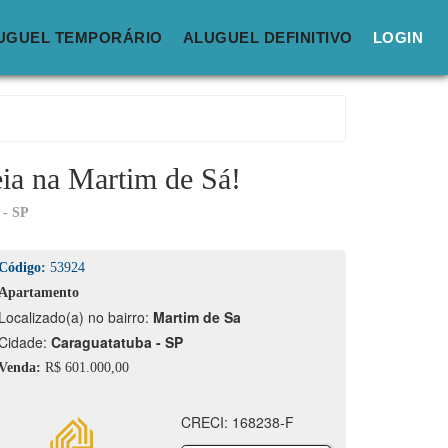
UGUEL TEMPORÁRIO
ALUGUEL DEFINITIVO
LOGIN
ia na Martim de Sá!
 - SP
Código:
53924
Apartamento
calizado(a) no bairro:
Martim de Sa
idade:
Caraguatatuba - SP
Venda:
R$ 601.000,00
CRECI: 168238-F