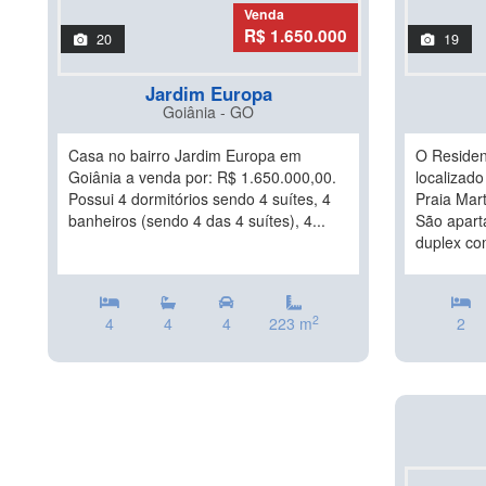
Venda
R$ 1.650.000
20
19
Jardim Europa
Goiânia - GO
Casa no bairro Jardim Europa em
O Residen
Goiânia a venda por: R$ 1.650.000,00.
localizad
Possui 4 dormitórios sendo 4 suítes, 4
Praia Mar
banheiros (sendo 4 das 4 suítes), 4...
São apart
duplex co
2
4
4
4
223 m
2