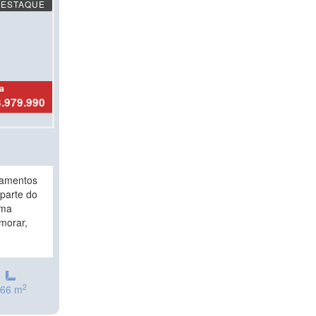
DESTAQUE
a
3.979.990
tamentos
parte do
ema
morar,
2
66 m