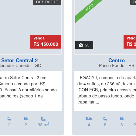
DESTAQUE
NOVO
Venda
Vend
R$ 450.000
R$ 
23
Setor Central 2
Centro
Senador Canedo - GO
Passo Fundo - RS
airro Setor Central 2 em
LEGACY I, composto de apar
anedo a venda por: R$
de 4 suítes, de 266m2, fazem 
0. Possui 3 dormitórios sendo
ICON ECB, primeiro ecossist
 banheiros (sendo 1 da
urbano de passo fundo, onde 
trabalhar,...
2
2
2
98 m
4
5
3
2