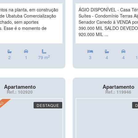
tos na planta, em construção
ÁGIO DISPONÍVEL - Casa Tér
 de Ubatuba Comercialização
Suítes - Condomínio Terras A
echado, sem aportes
Senador Canedo á VENDA por
os. Esse é o momento de
390.000 MIL SALDO DEVEDO
920.000 MIL ...
2
2
1
79 m
3
4
4
1
Apartamento
Apartamento
Ref.: 102920
Ref.: 119946
ÇÃO
DESTAQUE