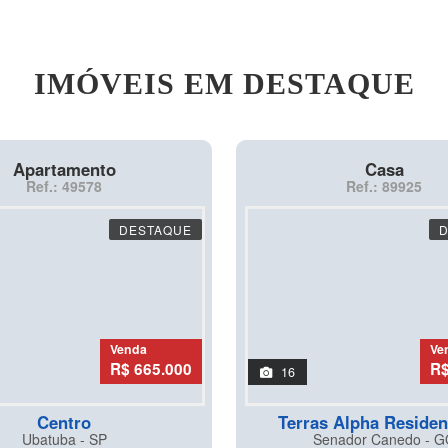
IMÓVEIS EM DESTAQUE
Apartamento
Casa
Ref.: 49578
Ref.: 89925
DESTAQUE
Venda
Ve
R$ 665.000
R$
16
Centro
Terras Alpha Residen
Ubatuba - SP
Senador Canedo - G