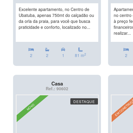
Excelente apartamento, no Centro de
Apartamen
Ubatuba, apenas 750mt do calçadão ou
no centro
da orla da praia, para você que busca
à preço f
praticidade e conforto, localizado no...
financeir
realizar...
2
2
2
1
81 m
2
Casa
Ref.: 90602
EM CONSTRU
DESTAQUE
NOVO