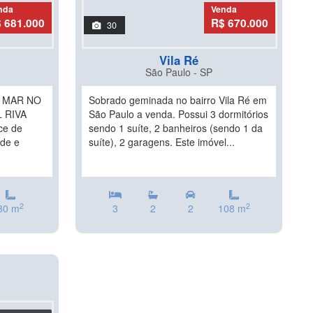
nda
Venda
 681.000
R$ 670.000
30
Vila Ré
São Paulo - SP
 MAR NO
Sobrado geminada no bairro Vila Ré em
 RIVA
São Paulo a venda. Possui 3 dormitórios
ce de
sendo 1 suíte, 2 banheiros (sendo 1 da
ade e
suíte), 2 garagens. Este imóvel...
2
2
30 m
3
2
2
108 m