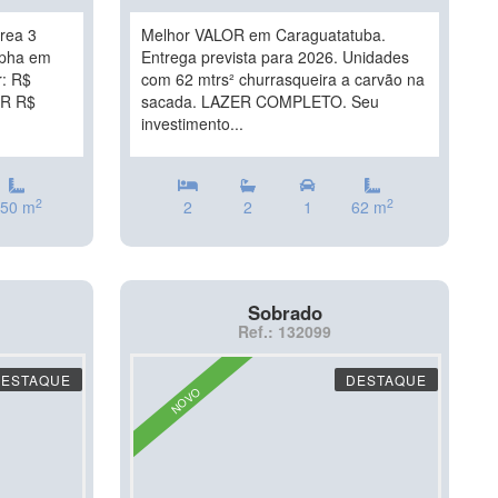
rea 3
Melhor VALOR em Caraguatatuba.
lpha em
Entrega prevista para 2026. Unidades
: R$
com 62 mtrs² churrasqueira a carvão na
R R$
sacada. LAZER COMPLETO. Seu
investimento...
2
2
50 m
2
2
1
62 m
Sobrado
Ref.: 132099
DESTAQUE
DESTAQUE
NOVO