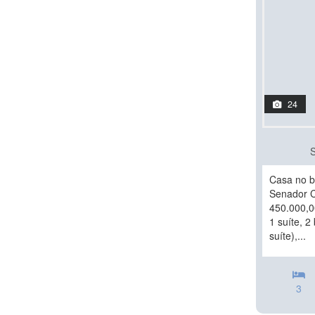
24
Casa no b
Senador C
450.000,0
1 suíte, 2
suíte),...
3