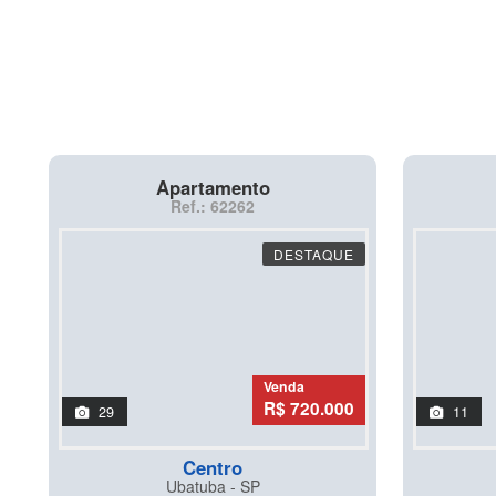
Apartamento
Ref.: 62262
DESTAQUE
Venda
R$ 720.000
29
11
Centro
Ubatuba - SP