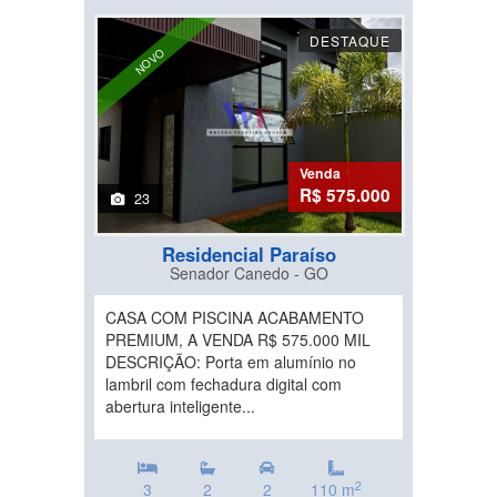
DESTAQUE
NOVO
Venda
R$ 575.000
23
Residencial Paraíso
Senador Canedo - GO
CASA COM PISCINA ACABAMENTO
PREMIUM, A VENDA R$ 575.000 MIL
DESCRIÇÃO: Porta em alumínio no
lambril com fechadura digital com
abertura inteligente...
2
3
2
2
110 m