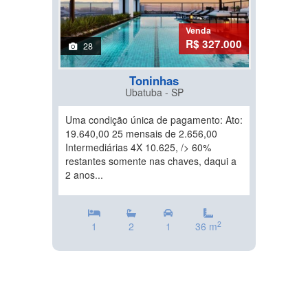
Venda
R$ 327.000
28
Toninhas
Ubatuba - SP
Uma condição única de pagamento: Ato:
19.640,00 25 mensais de 2.656,00
Intermediárias 4X 10.625, /> 60%
restantes somente nas chaves, daqui a
2 anos...
2
1
2
1
36 m