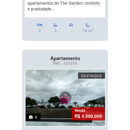
apartamentos do The Garden: conforto
e praticidade...
2
2
3
-
79 m
Apartamento
Ref.: 121315
DESTAQUE
Venda
R$ 4.500.000
6