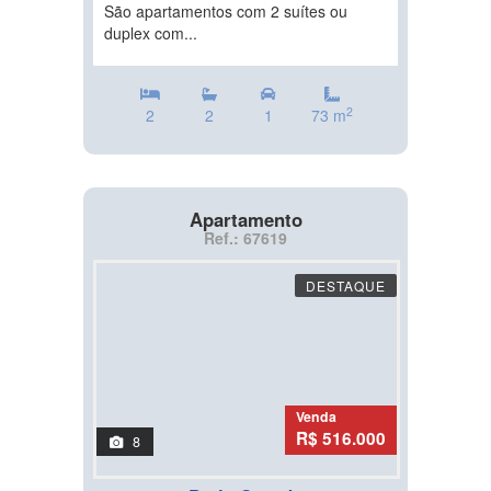
São apartamentos com 2 suítes ou
duplex com...
2
2
2
1
73 m
Apartamento
Ref.: 67619
DESTAQUE
Venda
R$ 516.000
8