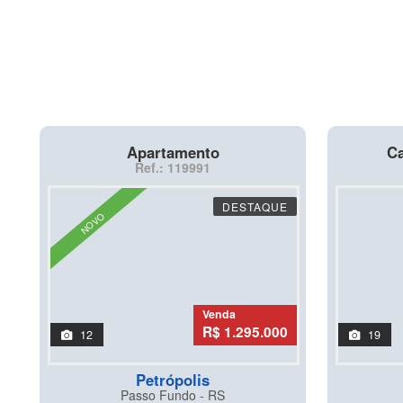
Apartamento
Ca
Ref.: 119991
DESTAQUE
NOVO
Venda
R$ 1.295.000
12
19
Petrópolis
Passo Fundo - RS