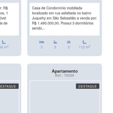
r: R$
Casa de Condomínio mobiliada
os, 1
localizado em rua asfaltada no bairro
óvel
Juquehy em São Sebastião a venda por:
la de
R$ 1.490.000,00. Possui 3 dormitórios
sendo...
2
2
56 m
3
3
2
112 m
Apartamento
Ref.: 75239
DESTAQUE
DESTAQUE