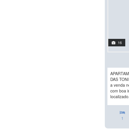
16
APARTAM
DAS TONI
a venda no
com boa i
localizado.
1