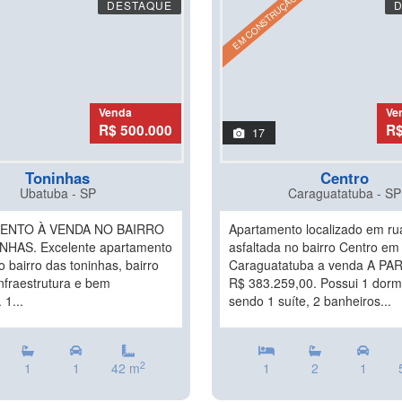
EM CONSTRUÇÃO
DESTAQUE
Venda
Ve
R$ 500.000
R$
17
Toninhas
Centro
Ubatuba - SP
Caraguatatuba - SP
ENTO À VENDA NO BAIRRO
Apartamento localizado em ru
NHAS. Excelente apartamento
asfaltada no bairro Centro em
 bairro das toninhas, bairro
Caraguatatuba a venda A PA
nfraestrutura e bem
R$ 383.259,00. Possui 1 dormi
 1...
sendo 1 suíte, 2 banheiros...
2
1
1
42 m
1
2
1