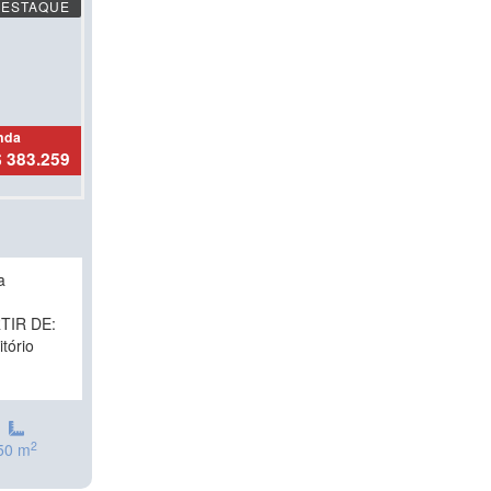
DESTAQUE
nda
 383.259
a
RTIR DE:
tório
2
50 m