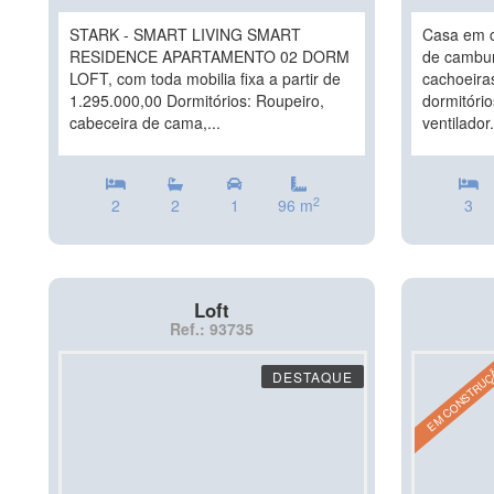
STARK - SMART LIVING SMART
Casa em c
RESIDENCE APARTAMENTO 02 DORM
de camburi
LOFT, com toda mobilia fixa a partir de
cachoeiras
1.295.000,00 Dormitórios: Roupeiro,
dormitóri
cabeceira de cama,...
ventilador.
2
2
2
1
96 m
3
Loft
Ref.: 93735
EM CONSTRU
DESTAQUE