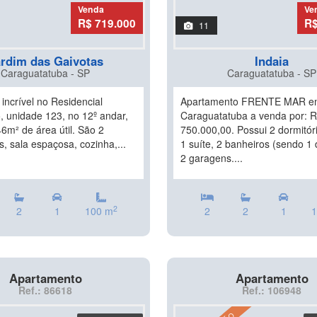
Venda
Ve
R$ 719.000
R$
11
rdim das Gaivotas
Indaia
Caraguatatuba - SP
Caraguatatuba - SP
incrível no Residencial
Apartamento FRENTE MAR e
, unidade 123, no 12º andar,
Caraguatatuba a venda por: 
6m² de área útil. São 2
750.000,00. Possui 2 dormitór
s, sala espaçosa, cozinha,...
1 suíte, 2 banheiros (sendo 1 
2 garagens....
2
2
1
100 m
2
2
1
1
Apartamento
Apartamento
Ref.: 86618
Ref.: 106948