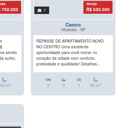
nda
Venda
 750.000
R$ 650.000
7
Centro
Ubatuba - SP
m
REPASSE DE APARTAMENTO NOVO
R$
NO CENTRO Uma excelente
ios sendo
oportunidade para você morar no
da suíte),
coração da cidade com conforto,
praticidade e qualidade! Detalhes...
2
2
03 m
2
2
1
86 m