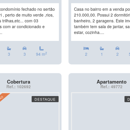
ondomínio fechado no sertão
Casa no bairro em a venda po
 , perto de muito verde ,rios,
210.000,00. Possui 2 dormitóri
 trilhas,etc... com 03
banheiro, 2 garagens. Este im
os com ar condicionado e
também tem sala de jantar, sa
..
estar, cozinha....
2
3
3
94 m
2
1
2
Cobertura
Apartamento
Ref.: 102692
Ref.: 49772
ÇÃO
DESTAQUE