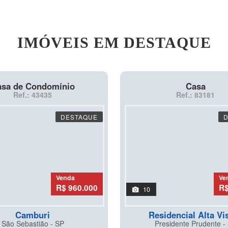
IMÓVEIS EM DESTAQUE
sa de Condomínio
Casa
Ref.: 43435
Ref.: 83181
DESTAQUE
Venda
Ve
R$ 960.000
R$
10
Camburi
Residencial Alta Vis
São Sebastião - SP
Presidente Prudente -