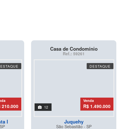
Casa de Condomínio
Ref.: 59261
DESTAQUE
DESTAQUE
nda
Venda
 210.000
R$ 1.490.000
12
ta I
Juquehy
 SP
São Sebastião - SP