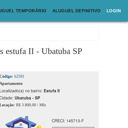
UGUEL TEMPORÁRIO
ALUGUEL DEFINITIVO
LOGIN
s estufa II - Ubatuba SP
Código:
62591
Apartamento
calizado(a) no bairro:
Estufa II
idade:
Ubatuba - SP
Locação:
R$ 3.800,00 / Mês
CRECI: 145713-F