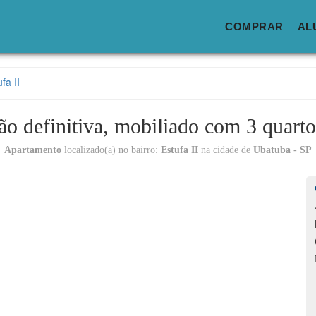
COMPRAR
AL
fa II
o definitiva, mobiliado com 3 quarto
Apartamento
localizado(a) no bairro:
Estufa II
na cidade de
Ubatuba - SP
Lo
C