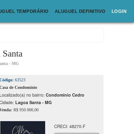
UGUEL TEMPORÁRIO
ALUGUEL DEFINITIVO
LOGIN
 Santa
anta - MG
Código:
63523
Casa de Condomínio
calizado(a) no bairro:
Condomínio Cedro
idade:
Lagoa Santa - MG
Venda:
R$ 950.000,00
CRECI: 48270-F