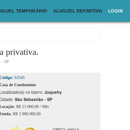
UGUEL TEMPORÁRIO
ALUGUEL DEFINITIVO
LOGIN
a privativa.
 - SP
Código:
63545
Casa de Condomínio
calizado(a) no bairro:
Juquehy
idade:
São Sebastião - SP
Locação:
R$ 13.000,00 / Mês
Venda:
R$ 2.900.000,00
CRECI: 68912