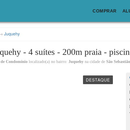
COMPRAR
AL
→
Juquehy
quehy - 4 suítes - 200m praia - piscin
 de Condomínio
localizado(a) no bairro:
Juquehy
na cidade de
São Sebastião
DESTAQUE
Lo
C