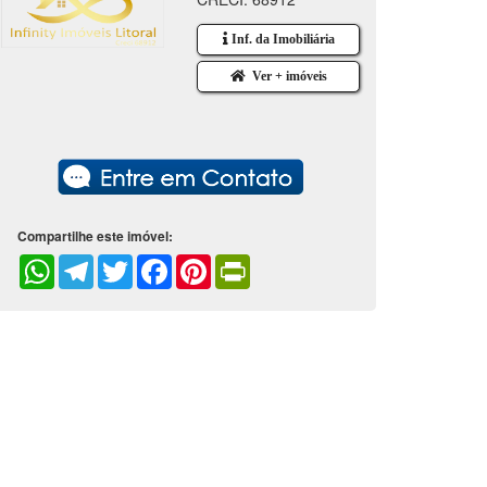
Inf. da Imobiliária
Ver + imóveis
Compartilhe este imóvel:
WhatsApp
Telegram
Twitter
Facebook
Pinterest
PrintFriendly