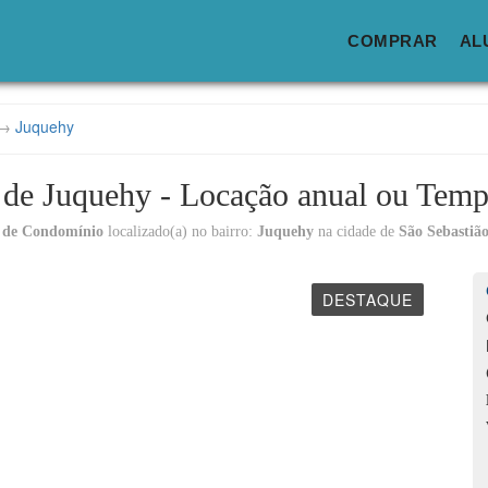
COMPRAR
AL
→
Juquehy
 de Juquehy - Locação anual ou Tem
 de Condomínio
localizado(a) no bairro:
Juquehy
na cidade de
São Sebastião
DESTAQUE
Lo
C