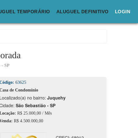
UGUEL TEMPORÁRIO
ALUGUEL DEFINITIVO
LOGIN
porada
 - SP
Código:
63625
Casa de Condomínio
calizado(a) no bairro:
Juquehy
idade:
São Sebastião - SP
Locação:
R$ 25.000,00 / Mês
Venda:
R$ 4.500.000,00
CRECI: 68912