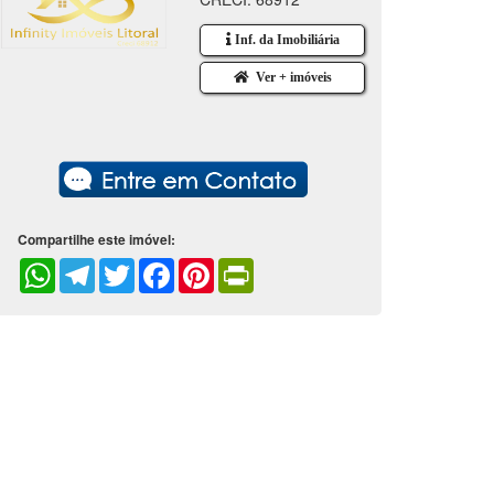
Inf. da Imobiliária
Ver + imóveis
Compartilhe este imóvel:
WhatsApp
Telegram
Twitter
Facebook
Pinterest
PrintFriendly