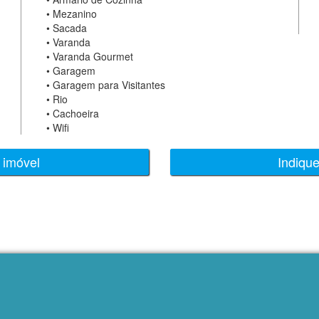
•
Mezanino
•
Sacada
•
Varanda
•
Varanda Gourmet
•
Garagem
•
Garagem para Visitantes
•
Rio
•
Cachoeira
•
Wifi
 imóvel
Indiqu