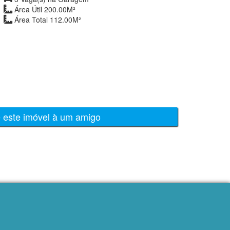
Área Útil 200.00M²
Área Total 112.00M²
e este imóvel à um amigo