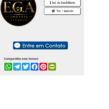
Inf. da Imobiliária
Ver + imóveis
Compartilhe este imóvel:
WhatsApp
Telegram
Twitter
Facebook
Pinterest
PrintFriendly