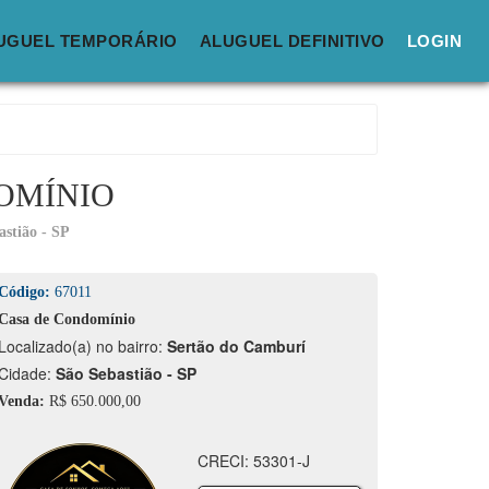
UGUEL TEMPORÁRIO
ALUGUEL DEFINITIVO
LOGIN
OMÍNIO
astião - SP
Código:
67011
Casa de Condomínio
calizado(a) no bairro:
Sertão do Camburí
idade:
São Sebastião - SP
Venda:
R$ 650.000,00
CRECI: 53301-J