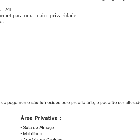
ia 24h.
urmet para uma maior privacidade.
o.
 de pagamento são fornecidos pelo proprietário, e poderão ser alterad
Área Privativa :
•
Sala de Almoço
•
Mobiliado
•
Armário de Cozinha