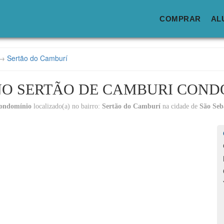
COMPRAR
AL
→
Sertão do Camburí
NO SERTÃO DE CAMBURI COND
ondomínio
localizado(a) no bairro:
Sertão do Camburí
na cidade de
São Seb
Lo
C