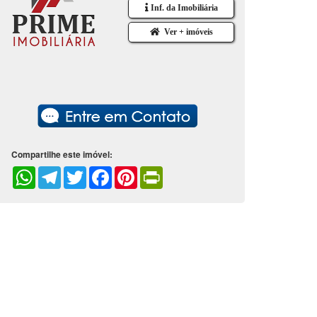
Inf. da Imobiliária
Ver + imóveis
Compartilhe este imóvel:
WhatsApp
Telegram
Twitter
Facebook
Pinterest
PrintFriendly