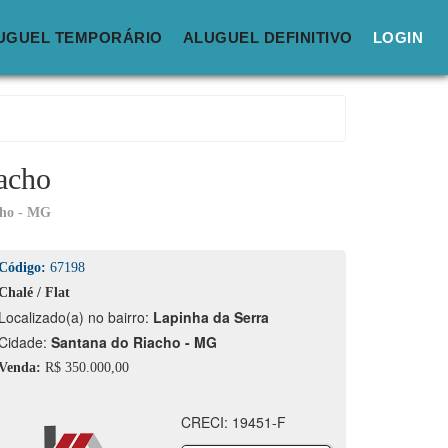
UGUEL TEMPORÁRIO
ALUGUEL DEFINITIVO
LOGIN
iacho
cho - MG
Código:
67198
Chalé / Flat
calizado(a) no bairro:
Lapinha da Serra
idade:
Santana do Riacho - MG
Venda:
R$ 350.000,00
CRECI: 19451-F