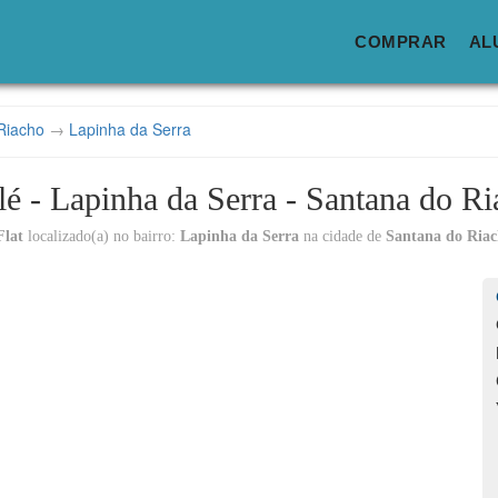
COMPRAR
AL
Riacho
→
Lapinha da Serra
é - Lapinha da Serra - Santana do R
Flat
localizado(a) no bairro:
Lapinha da Serra
na cidade de
Santana do Ria
Lo
C