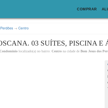
COMPRAR
AL
 Perdões
→
Centro
OSCANA. 03 SUÍTES, PISCINA E
 Condomínio
localizado(a) no bairro:
Centro
na cidade de
Bom Jesus dos Per
Lo
C