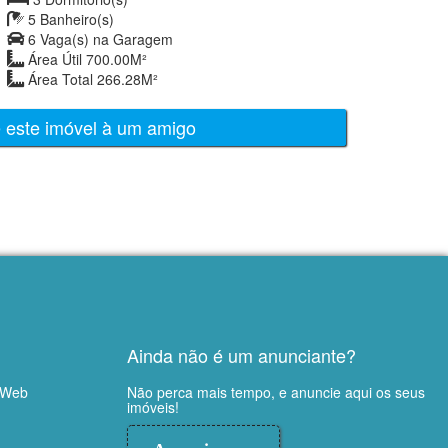
5 Banheiro(s)
6 Vaga(s) na Garagem
Área Útil 700.00M²
Área Total 266.28M²
e este imóvel à um amigo
Ainda não é um anunciante?
 Web
Não perca mais tempo, e anuncie aqui os seus
imóveis!