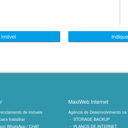
 imóvel
Indiqu
r
MaxiWeb Internet
renciamento de imóveis
Agência de Desenvolvimento na
para trabalhar
・ STORAGE BACKUP
com WhatsApp / CHAT
・ PLANOS DE INTERNET