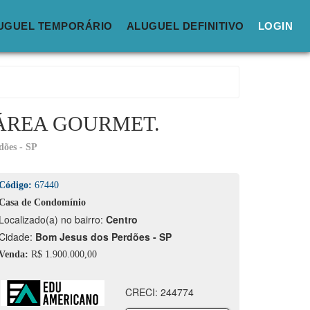
UGUEL TEMPORÁRIO
ALUGUEL DEFINITIVO
LOGIN
 ÁREA GOURMET.
dões - SP
Código:
67440
Casa de Condomínio
calizado(a) no bairro:
Centro
idade:
Bom Jesus dos Perdões - SP
Venda:
R$ 1.900.000,00
CRECI: 244774