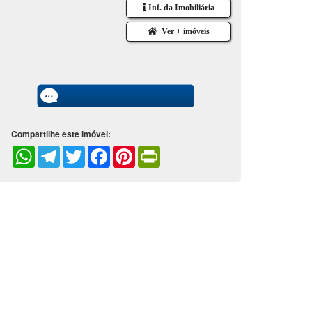
Inf. da Imobiliária
Ver + imóveis
Compartilhe este imóvel:
WhatsApp
Telegram
Twitter
Facebook
Pinterest
PrintFriendly