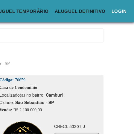
UGUEL TEMPORÁRIO
ALUGUEL DEFINITIVO
LOGIN
o - SP
Código:
70659
Casa de Condomínio
calizado(a) no bairro:
Camburi
idade:
São Sebastião - SP
Venda:
R$ 2.100.000,00
CRECI: 53301-J