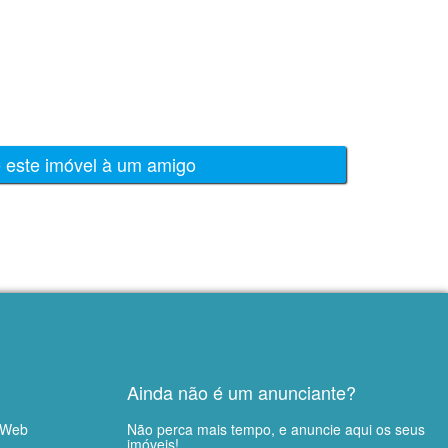
e este imóvel à um amigo
Ainda não é um anunciante?
 Web
Não perca mais tempo, e anuncie aqui os seus
imóveis!