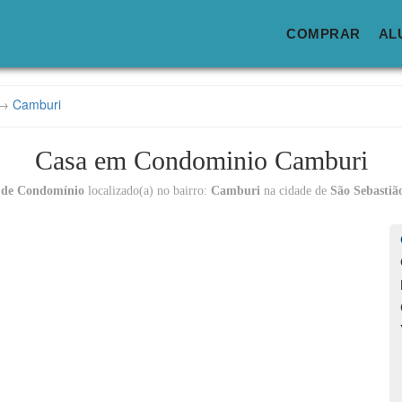
COMPRAR
AL
→
Camburi
Casa em Condominio Camburi
 de Condomínio
localizado(a) no bairro:
Camburi
na cidade de
São Sebastiã
Lo
C