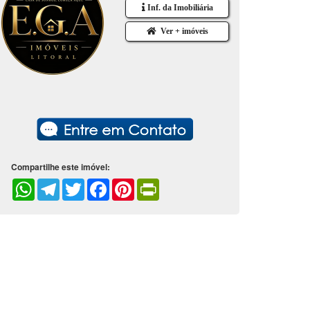
Inf. da Imobiliária
Ver + imóveis
Compartilhe este imóvel:
WhatsApp
Telegram
Twitter
Facebook
Pinterest
PrintFriendly