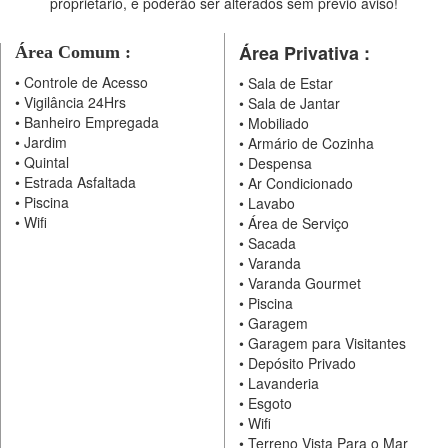
proprietário, e poderão ser alterados sem prévio aviso!
Área Privativa :
Área Comum :
•
Controle de Acesso
•
Sala de Estar
•
Vigilância 24Hrs
•
Sala de Jantar
•
Banheiro Empregada
•
Mobiliado
•
Jardim
•
Armário de Cozinha
•
Quintal
•
Despensa
•
Estrada Asfaltada
•
Ar Condicionado
•
Piscina
•
Lavabo
•
Wifi
•
Área de Serviço
•
Sacada
•
Varanda
•
Varanda Gourmet
•
Piscina
•
Garagem
•
Garagem para Visitantes
•
Depósito Privado
•
Lavanderia
•
Esgoto
•
Wifi
•
Terreno Vista Para o Mar