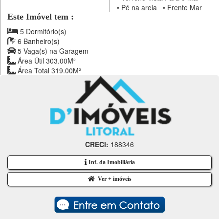
•
Pé na areia
•
Frente Mar
Este Imóvel tem :
5 Dormitório(s)
6 Banheiro(s)
5 Vaga(s) na Garagem
Área Útil 303.00M²
Área Total 319.00M²
CRECI:
188346
Inf. da Imobiliária
Ver + imóveis