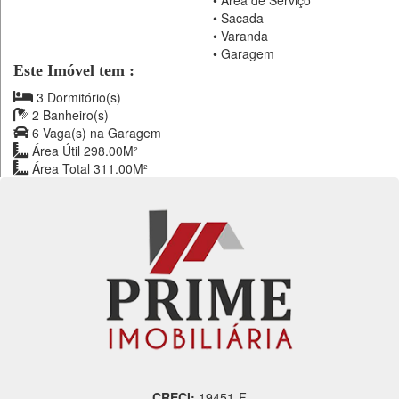
•
Área de Serviço
•
Sacada
•
Varanda
•
Garagem
Este Imóvel tem :
3 Dormitório(s)
2 Banheiro(s)
6 Vaga(s) na Garagem
Área Útil 298.00M²
Área Total 311.00M²
CRECI:
19451-F