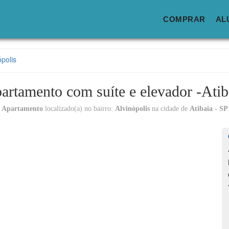
COMPRAR
AL
ópolis
artamento com suíte e elevador -Atib
Apartamento
localizado(a) no bairro:
Alvinópolis
na cidade de
Atibaia - SP
Lo
C