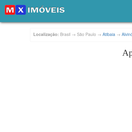
Localização:
Brasil → São Paulo →
Atibaia
→
Alvin
Ap