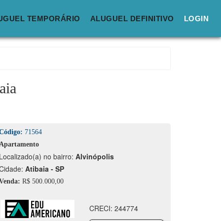
UGUEL TEMPORÁRIO
ALUGUEL DEFINITIVO
LOGIN
aia
Código:
71564
Apartamento
calizado(a) no bairro:
Alvinópolis
idade:
Atibaia - SP
Venda:
R$ 500.000,00
CRECI: 244774